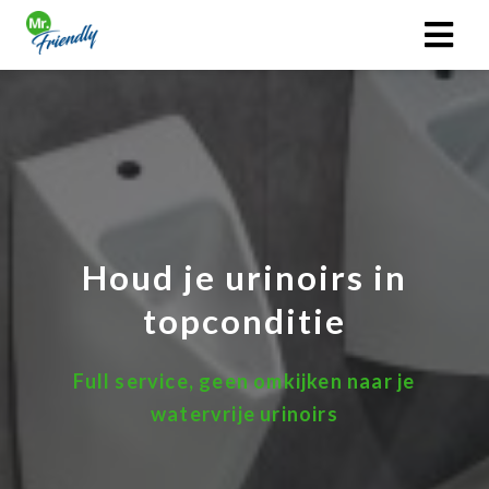
Houd je urinoirs in
topconditie
Full service, geen omkijken naar je
watervrije urinoirs